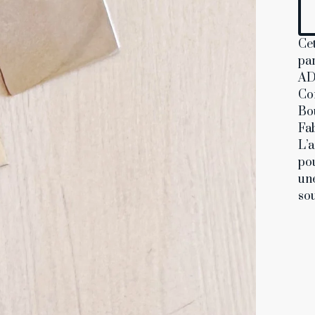
Cet
par
AD
Co
Bou
Fa
L’a
pou
une
sou