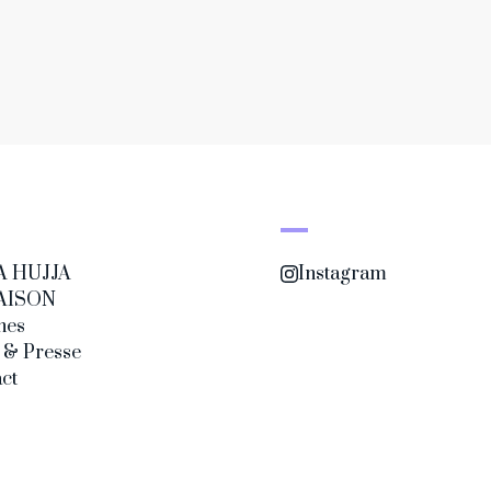
A HUJJA
Instagram
AISON
nes
 & Presse
ct