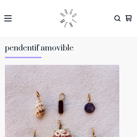
Vie
0
car
ite
pendentif amovible