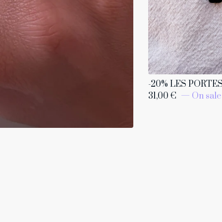
-20% LES PORTE
31,00
€
— On sale