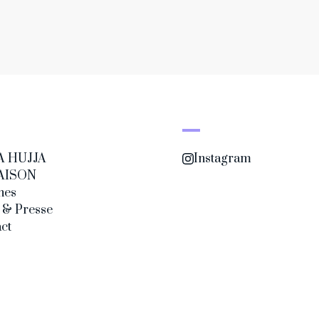
A HUJJA
Instagram
AISON
nes
 & Presse
ct