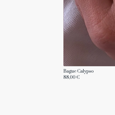
Bague Calypso
88,00
€