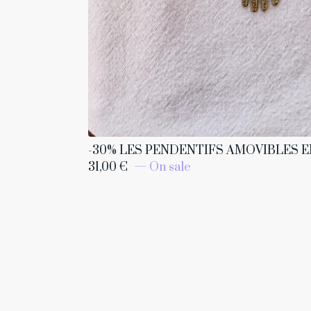
-30% LES PENDENTIFS AMOVIBLES E
31,00
€
— On sale