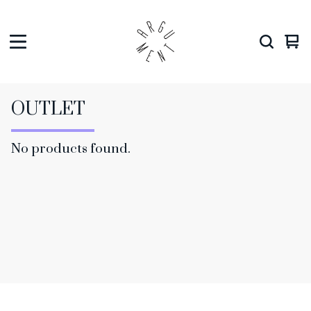
Vie
0
car
ite
OUTLET
No products found.